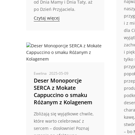
najwa
od Dnia Mamy i Dnia Taty, aż
naszy
po Dzień Przyjaciela.
przy
Czytaj więcej
i z m
dla C
wyjąt
zach
i pię
tylko
przyj
Ewelina
2025-05-09
popo
Deser Monoporcje
przep
SERCA z Mokate
produ
Cappuccino o smaku
podkr
Różanym z Kolagenem
dese
chara
Zbliżają się wyjątkowe chwile,
kawę,
które warto celebrować z
stwó
sercem – dosłownie! Poznaj
– bo