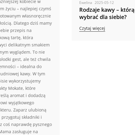
żniejszej kobiecie w
Ewelina
2025-05-12
m życiu – najlepiej czymś
Rodzaje kawy – którą
gotowanym własnoręcznie
wybrać dla siebie?
iłością. Dlatego dziś mamy
Czytaj więcej
iebie przepis na
kową tartę, która
wyci delikatnym smakiem
knym wyglądem. To nie
 słodki gest, ale też chwila
emności – idealna do
łudniowej kawy. W tym
isie wykorzystujemy
kty Mokate, które
eślą aromat i dodadzą
rowi wyjątkowego
kteru. Zaparz ulubioną
 przygotuj składniki i
rz coś naprawdę pysznego
 Mama zasługuje na