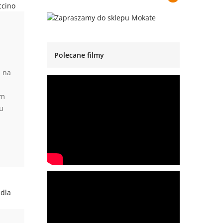
Polecane filmy
u na
em
u