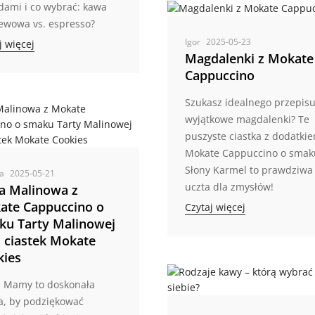
ami i co wybrać: kawa
ewowa vs. espresso?
Igor
2025-05-23
j więcej
Magdalenki z Mokate
Cappuccino
Szukasz idealnego przepis
wyjątkowe magdalenki? Te
puszyste ciastka z dodatki
Mokate Cappuccino o smak
Słony Karmel to prawdziwa
na
2025-05-21
uczta dla zmysłów!
ta Malinowa z
ate Cappuccino o
Czytaj więcej
ku Tarty Malinowej
 ciastek Mokate
kies
ń Mamy to doskonała
a, by podziękować