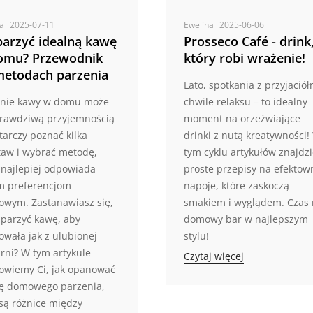
na
2025-07-11
Ewelina
2025-06-06
parzyć idealną kawę
Prosseco Café - drink
omu? Przewodnik
który robi wrażenie!
metodach parzenia
Lato, spotkania z przyjaciół
enie kawy w domu może
chwile relaksu – to idealny
prawdziwą przyjemnością
moment na orzeźwiające
tarczy poznać kilka
drinki z nutą kreatywności!
aw i wybrać metodę,
tym cyklu artykułów znajdz
 najlepiej odpowiada
proste przepisy na efektow
m preferencjom
napoje, które zaskoczą
owym. Zastanawiasz się,
smakiem i wyglądem. Czas 
aparzyć kawę, aby
domowy bar w najlepszym
wała jak z ulubionej
stylu!
rni? W tym artykule
Czytaj więcej
owiemy Ci, jak opanować
kę domowego parzenia,
 są różnice między