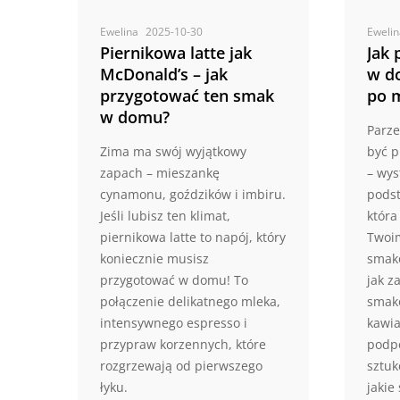
Ewelina
2025-10-30
Eweli
Piernikowa latte jak
Jak 
McDonald’s – jak
w d
przygotować ten smak
po 
w domu?
Parz
Zima ma swój wyjątkowy
być 
zapach – mieszankę
– wys
cynamonu, goździków i imbiru.
podst
Jeśli lubisz ten klimat,
która
piernikowa latte to napój, który
Twoi
koniecznie musisz
smak
przygotować w domu! To
jak z
połączenie delikatnego mleka,
smako
intensywnego espresso i
kawia
przypraw korzennych, które
podp
rozgrzewają od pierwszego
sztu
łyku.
jakie