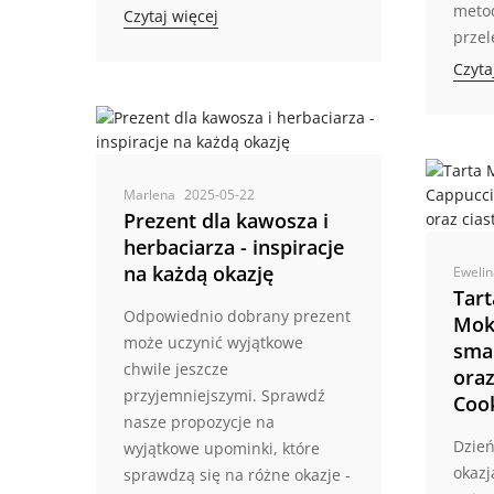
metod
Czytaj więcej
przel
Czyta
Marlena
2025-05-22
Prezent dla kawosza i
herbaciarza - inspiracje
na każdą okazję
Eweli
Tar
Odpowiednio dobrany prezent
Mok
może uczynić wyjątkowe
sma
chwile jeszcze
oraz
przyjemniejszymi. Sprawdź
Coo
nasze propozycje na
Dzie
wyjątkowe upominki, które
okazj
sprawdzą się na różne okazje -