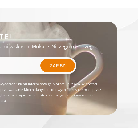
TE!
ami w sklepie Mokate. Niczego nie przegap!
ZAPISZ
wydarzeń Sklepu internetowego Mokate Sp. z o. o. w postaci
przetwarzanie Moich danych osobowych (adresu: e-mail) przez
rzedsiębiorców Krajowego Rejestru Sądowego pod numerem KRS
tera.