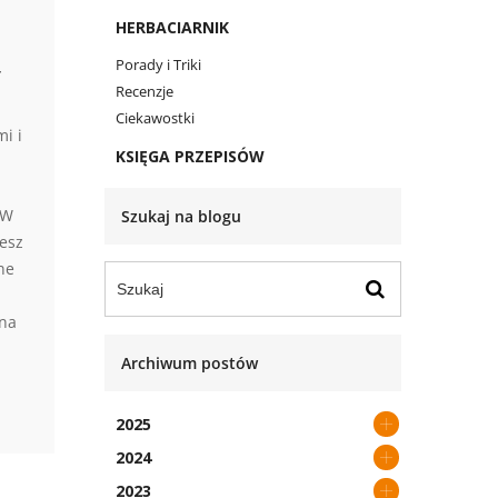
HERBACIARNIK
,
Porady i Triki
Recenzje
Ciekawostki
mi i
KSIĘGA PRZEPISÓW
 W
Szukaj na blogu
iesz
ne
na
Archiwum postów
2025
2024
2023