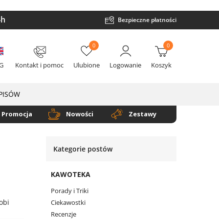
4h
Bezpieczne płatności
0
0
G
Kontakt i pomoc
Ulubione
Logowanie
Koszyk
EPISÓW
Promocja
Nowości
Zestawy
Kategorie postów
KAWOTEKA
Porady i Triki
Ciekawostki
Recenzje