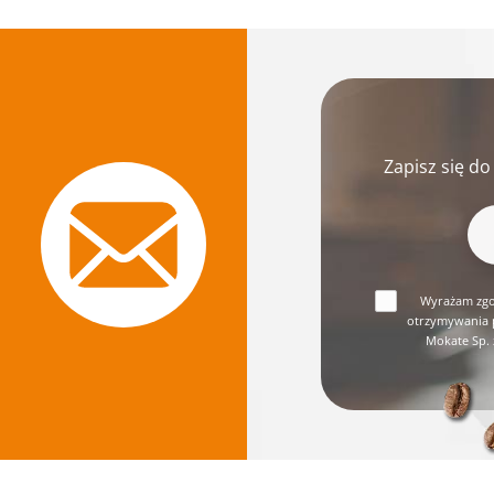
Zapisz się do
Wyrażam zgod
otrzymywania p
Mokate Sp. 