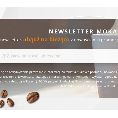
NEWSLETTER MOKA
bądź na bieżąco
 newslettera i
z nowościami i promocj
ę na otrzymywanie przeze mnie informacji na temat aktualnych promocji, nowości i 
rzeze mnie Newslettera, (tzw. zgoda marketingowa), a tym samym wyrażam zgodę na 
z o. o. z siedzibą w Żorach (44-240), przy ul. Strażackiej 48, wpisaną do rejestru p
0000129433, w celu otrzymywania Newslet