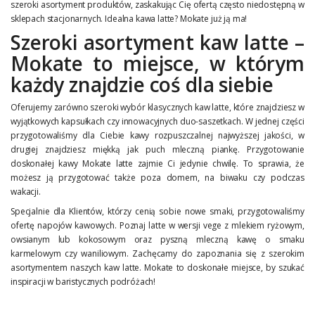
szeroki asortyment produktów, zaskakując Cię ofertą często niedostępną w
sklepach stacjonarnych. Idealna kawa latte? Mokate już ją ma!
Szeroki asortyment kaw latte –
Mokate to miejsce, w którym
każdy znajdzie coś dla siebie
Oferujemy zarówno szeroki wybór klasycznych kaw latte, które znajdziesz w
wyjątkowych kapsułkach czy innowacyjnych duo-saszetkach. W jednej części
przygotowaliśmy dla Ciebie kawy rozpuszczalnej najwyższej jakości, w
drugiej znajdziesz miękką jak puch mleczną piankę. Przygotowanie
doskonałej kawy Mokate latte zajmie Ci jedynie chwilę. To sprawia, że
możesz ją przygotować także poza domem, na biwaku czy podczas
wakacji.
Specjalnie dla Klientów, którzy cenią sobie nowe smaki, przygotowaliśmy
ofertę napojów kawowych. Poznaj latte w wersji vege z mlekiem ryżowym,
owsianym lub kokosowym oraz pyszną mleczną kawę o smaku
karmelowym czy waniliowym. Zachęcamy do zapoznania się z szerokim
asortymentem naszych kaw latte. Mokate to doskonałe miejsce, by szukać
inspiracji w baristycznych podróżach!