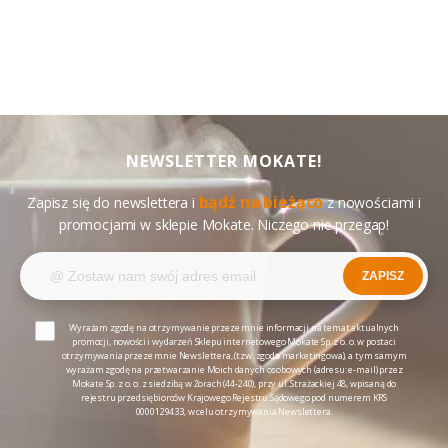
NEWSLETTER MOKATE!
bądź na bieżąco
Zapisz się do newslettera i
z nowościami i
promocjami w sklepie Mokate. Niczego nie przegap!
ZAPISZ
Wyrażam zgodę na otrzymywanie przeze mnie informacji na temat aktualnych
promocji, nowości i wydarzeń Sklepu internetowego Mokate Sp. z o. o. w postaci
otrzymywania przeze mnie Newslettera, (tzw. zgoda marketingowa), a tym samym
wyrażam zgodę na przetwarzanie Moich danych osobowych (adresu: e-mail) przez
Mokate Sp. z o. o. z siedzibą w Żorach (44-240), przy ul. Strażackiej 48, wpisaną do
rejestru przedsiębiorców Krajowego Rejestru Sądowego pod numerem KRS
0000129433, w celu otrzymywania Newslettera.