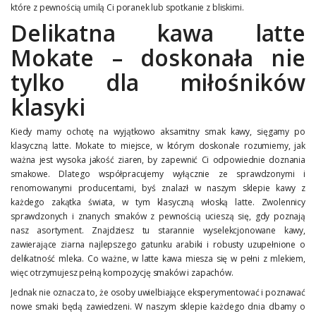
które z pewnością umilą Ci poranek lub spotkanie z bliskimi.
Delikatna kawa latte
Mokate – doskonała nie
tylko dla miłośników
klasyki
Kiedy mamy ochotę na wyjątkowo aksamitny smak kawy, sięgamy po
klasyczną latte. Mokate to miejsce, w którym doskonale rozumiemy, jak
ważna jest wysoka jakość ziaren, by zapewnić Ci odpowiednie doznania
smakowe. Dlatego współpracujemy wyłącznie ze sprawdzonymi i
renomowanymi producentami, byś znalazł w naszym sklepie kawy z
każdego zakątka świata, w tym klasyczną włoską latte. Zwolennicy
sprawdzonych i znanych smaków z pewnością ucieszą się, gdy poznają
nasz asortyment. Znajdziesz tu starannie wyselekcjonowane kawy,
zawierające ziarna najlepszego gatunku arabiki i robusty uzupełnione o
delikatność mleka. Co ważne, w latte kawa miesza się w pełni z mlekiem,
więc otrzymujesz pełną kompozycję smaków i zapachów.
Jednak nie oznacza to, że osoby uwielbiające eksperymentować i poznawać
nowe smaki będą zawiedzeni. W naszym sklepie każdego dnia dbamy o