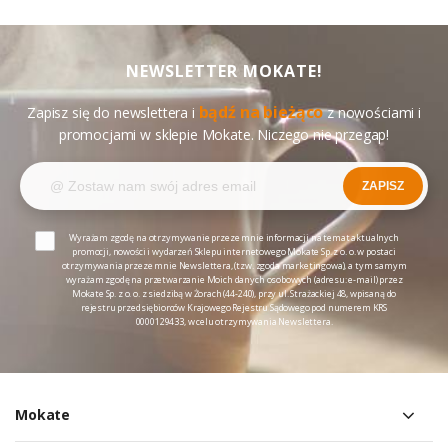
NEWSLETTER MOKATE!
bądź na bieżąco
Zapisz się do newslettera i
z nowościami i
promocjami w sklepie Mokate. Niczego nie przegap!
ZAPISZ
Wyrażam zgodę na otrzymywanie przeze mnie informacji na temat aktualnych
promocji, nowości i wydarzeń Sklepu internetowego Mokate Sp. z o. o. w postaci
otrzymywania przeze mnie Newslettera, (tzw. zgoda marketingowa), a tym samym
wyrażam zgodę na przetwarzanie Moich danych osobowych (adresu: e-mail) przez
Mokate Sp. z o. o. z siedzibą w Żorach (44-240), przy ul. Strażackiej 48, wpisaną do
rejestru przedsiębiorców Krajowego Rejestru Sądowego pod numerem KRS
0000129433, w celu otrzymywania Newslettera.
Mokate