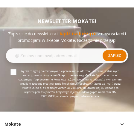
NEWSLETTER MOKATE!
bądź na bieżąco
Zapisz się do newslettera i
z nowościami i
promocjami w sklepie Mokate. Niczego nie przegap!
ZAPISZ
Wyrażam zgodę na otrzymywanie przeze mnie informacji na temat aktualnych
promocji, nowości i wydarzeń Sklepu internetowego Mokate Sp. z o. o. w postaci
otrzymywania przeze mnie Newslettera, (tzw. zgoda marketingowa), a tym samym
wyrażam zgodę na przetwarzanie Moich danych osobowych (adresu: e-mail) przez
Mokate Sp. z o. o. z siedzibą w Żorach (44-240), przy ul. Strażackiej 48, wpisaną do
rejestru przedsiębiorców Krajowego Rejestru Sądowego pod numerem KRS
0000129433, w celu otrzymywania Newslettera.
Mokate