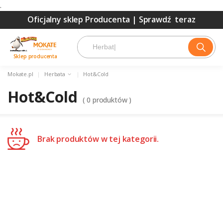
.
Oficjalny sklep Producenta |
Sprawdź teraz
Sklep producenta
Mokate.pl
|
Herbata
|
Hot&Cold
Hot&Cold
(
0
produktów )
Brak produktów w tej kategorii.