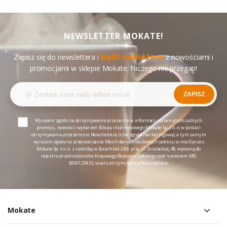
NEWSLETTER MOKATE!
bądź na bieżąco
Zapisz się do newslettera i
z nowościami i
promocjami w sklepie Mokate. Niczego nie przegap!
ZAPISZ
Wyrażam zgodę na otrzymywanie przeze mnie informacji na temat aktualnych
promocji, nowości i wydarzeń Sklepu internetowego Mokate Sp. z o. o. w postaci
otrzymywania przeze mnie Newslettera, (tzw. zgoda marketingowa), a tym samym
wyrażam zgodę na przetwarzanie Moich danych osobowych (adresu: e-mail) przez
Mokate Sp. z o. o. z siedzibą w Żorach (44-240), przy ul. Strażackiej 48, wpisaną do
rejestru przedsiębiorców Krajowego Rejestru Sądowego pod numerem KRS
0000129433, w celu otrzymywania Newslettera.
Mokate