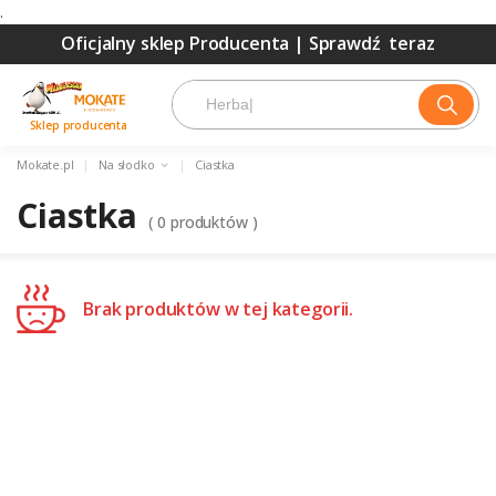
.
Oficjalny sklep Producenta |
Sprawdź teraz
Sklep producenta
Mokate.pl
|
Na słodko
|
Ciastka
Ciastka
(
0
produktów )
Brak produktów w tej kategorii.