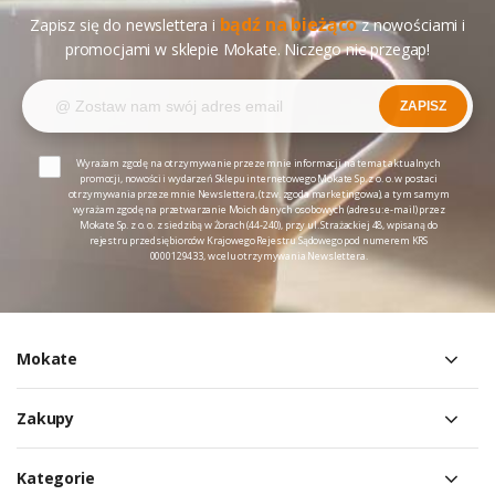
bądź na bieżąco
Zapisz się do newslettera i
z nowościami i
promocjami w sklepie Mokate. Niczego nie przegap!
ZAPISZ
Wyrażam zgodę na otrzymywanie przeze mnie informacji na temat aktualnych
promocji, nowości i wydarzeń Sklepu internetowego Mokate Sp. z o. o. w postaci
otrzymywania przeze mnie Newslettera, (tzw. zgoda marketingowa), a tym samym
wyrażam zgodę na przetwarzanie Moich danych osobowych (adresu: e-mail) przez
Mokate Sp. z o. o. z siedzibą w Żorach (44-240), przy ul. Strażackiej 48, wpisaną do
rejestru przedsiębiorców Krajowego Rejestru Sądowego pod numerem KRS
0000129433, w celu otrzymywania Newslettera.
Mokate
Zakupy
Kategorie