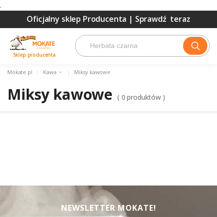
.
Oficjalny sklep Producenta |
Sprawdź teraz
Sklep producenta
Mokate.pl
|
Kawa
|
Miksy kawowe
Miksy kawowe
(
0
produktów )
NEWSLETTER MOKATE!