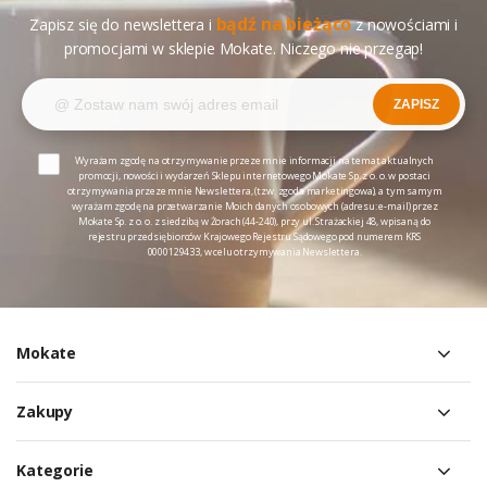
bądź na bieżąco
Zapisz się do newslettera i
z nowościami i
promocjami w sklepie Mokate. Niczego nie przegap!
ZAPISZ
Wyrażam zgodę na otrzymywanie przeze mnie informacji na temat aktualnych
promocji, nowości i wydarzeń Sklepu internetowego Mokate Sp. z o. o. w postaci
otrzymywania przeze mnie Newslettera, (tzw. zgoda marketingowa), a tym samym
wyrażam zgodę na przetwarzanie Moich danych osobowych (adresu: e-mail) przez
Mokate Sp. z o. o. z siedzibą w Żorach (44-240), przy ul. Strażackiej 48, wpisaną do
rejestru przedsiębiorców Krajowego Rejestru Sądowego pod numerem KRS
0000129433, w celu otrzymywania Newslettera.
Mokate
Zakupy
Kategorie