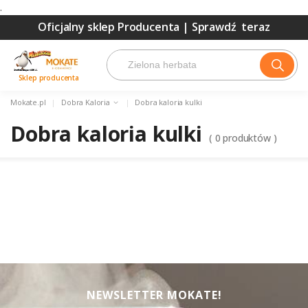
.
Oficjalny sklep Producenta |
Sprawdź teraz
Sklep producenta
Mokate.pl
|
Dobra Kaloria
|
Dobra kaloria kulki
Dobra kaloria kulki
(
0
produktów )
NEWSLETTER MOKATE!