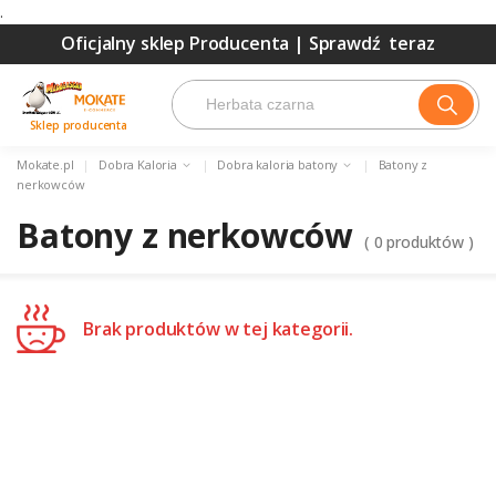
.
Oficjalny sklep Producenta |
Sprawdź teraz
Sklep producenta
Mokate.pl
|
Dobra Kaloria
|
Dobra kaloria batony
|
Batony z
nerkowców
Batony z nerkowców
(
0
produktów )
Brak produktów w tej kategorii.