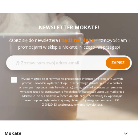
NEWSLETTER MOKATE!
bądź na bieżąco
Zapisz się do newslettera i
z nowościami i
promocjami w sklepie Mokate. Niczego nie przegap!
ZAPISZ
Wyrażam zgodę na otrzymywanie przeze mnie informacji na temat aktualnych
promocji, nowości i wydarzeń Sklepu internetowego Mokate Sp. z o. o. w postaci
otrzymywania przeze mnie Newslettera, (tzw. zgoda marketingowa), a tym samym
wyrażam zgodę na przetwarzanie Moich danych osobowych (adresu: e-mail) przez
Mokate Sp. z o. o. z siedzibą w Żorach (44-240), przy ul. Strażackiej 48, wpisaną do
rejestru przedsiębiorców Krajowego Rejestru Sądowego pod numerem KRS
0000129433, w celu otrzymywania Newslettera.
Mokate